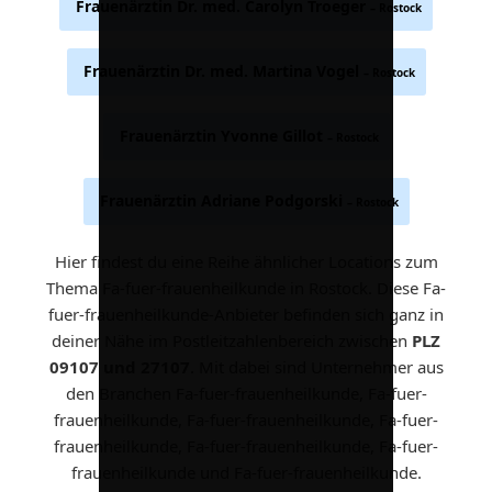
Frauenärztin Dr. med. Carolyn Troeger
– Rostock
Frauenärztin Dr. med. Martina Vogel
– Rostock
Frauenärztin Yvonne Gillot
– Rostock
Frauenärztin Adriane Podgorski
– Rostock
Hier findest du eine Reihe ähnlicher Locations zum
Thema Fa-fuer-frauenheilkunde in Rostock. Diese Fa-
fuer-frauenheilkunde-Anbieter befinden sich ganz in
deiner Nähe im Postleitzahlenbereich zwischen
PLZ
09107 und 27107
. Mit dabei sind Unternehmer aus
den Branchen Fa-fuer-frauenheilkunde, Fa-fuer-
frauenheilkunde, Fa-fuer-frauenheilkunde, Fa-fuer-
frauenheilkunde, Fa-fuer-frauenheilkunde, Fa-fuer-
frauenheilkunde und Fa-fuer-frauenheilkunde.