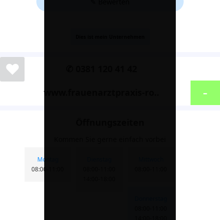
✎ Bewerten
Dies ist mein Unternehmen
❤
✆ 0381 120 41 42
-
www.frauenarztpraxis-ro..
Öffnungszeiten
Kommen Sie gerne einfach vorbei
Montag
Dienstag
Mittwoch
08:00-11:00
08:00-11:00
08:00-11:00
14:00-18:00
Donnerstag
08:00-11:00
14:00-18:00