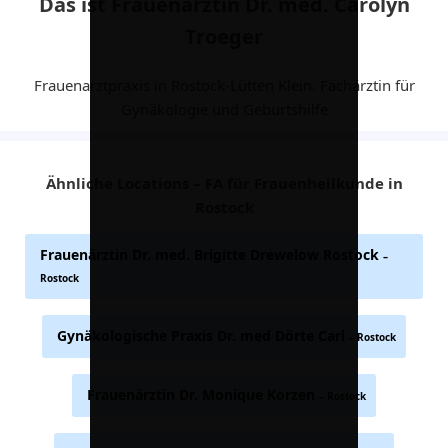
Das ist Frauenärztin Dr. med. Carolyn
Troeger
Frauenarztpraxis in Rostock-Lütten Klein. Fachärztin für
Gynäkologie und Geburtshilfe
Ähnliche Locations – FA für Frauenheilkunde in
Rostock
Frauenärztin Dr. med. Brigitte Drewelow Rostock
–
Rostock
Gynäkologische Praxis Dr. med Dörte Carl
– Rostock
Frauenärztin Dr. Monique Korzen
– Rostock