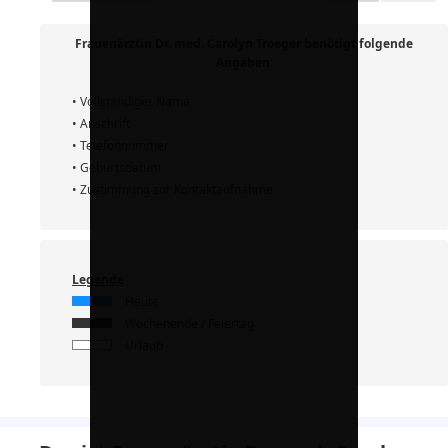
Frauenärztin Dr. med. Carolyn Troeger benötigt folgende
Angaben:
• Vollständiger Name
• Anschrift
• Telefonnummer
• Geburtsdatum
• Zustimmung zur Kontaktaufnahme
Legende
Heute
Wochenende / Feiertag
Urlaub