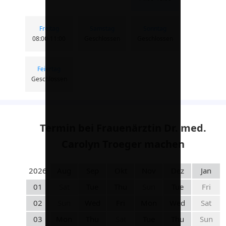
Freitag
Samstag
Sonntag
08:00-11:00
Geschlossen
Geschlossen
Feiertag
Geschlossen
Termin bei Frauenärztin Dr. med.
Carolyn Troeger machen
2026
Aug
Sep
Okt
Nov
Dez
Jan
01
Sat
Tue
Thu
Sun
Tue
Fri
02
Sun
Wed
Fri
Mon
Wed
Sat
03
Mon
Thu
Sat
Tue
Thu
Sun