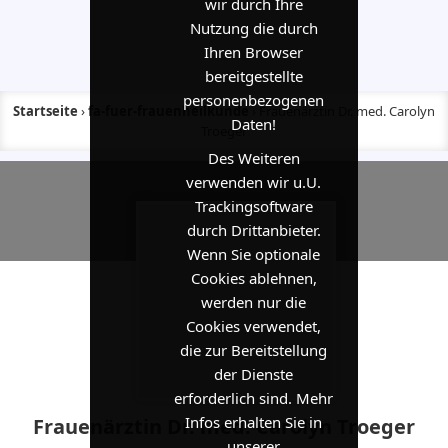
wir durch Ihre
Nutzung die durch
Ihren Browser
bereitgestellte
personenbezogenen
Startseite
›
fa-fuer-frauenheilkunde
›
Frauenärztin Dr. med. Carolyn
Daten!
Troeger
Des Weiteren
verwenden wir u.U.
Trackingsoftware
durch Drittanbieter.
Wenn Sie optionale
Cookies ablehnen,
werden nur die
Cookies verwendet,
die zur Bereitstellung
der Dienste
erforderlich sind. Mehr
Infos erhalten Sie in
Frauenärztin Dr. med. Carolyn Troeger
unserer