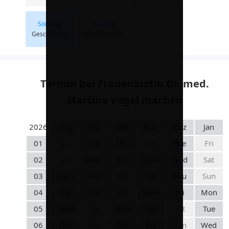
Sonntag
Feiertag
Geschlossen
Geschlossen
Termin bei Frauenärztin Dr. med.
Martina Vogel machen
2026
Aug
Sep
Okt
Nov
Dez
Jan
01
Sat
Tue
Thu
Sun
Tue
Fri
02
Sun
Wed
Fri
Mon
Wed
Sat
03
Mon
Thu
Sat
Tue
Thu
Sun
04
Tue
Fri
Sun
Wed
Fri
Mon
05
Wed
Sat
Mon
Thu
Sat
Tue
06
Thu
Sun
Tue
Fri
Sun
Wed