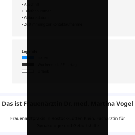
• Anschrift
• Telefonnummer
• Geburtsdatum
• Zustimmung zur Kontaktaufnahme
Legende
Heute
Wochenende / Feiertag
Urlaub
Das ist Frauenärztin Dr. med. Martina Vogel
Frauenarztpraxis in Rostock-Lütten Klein. Fachärztin für
Gynäkologie und Geburtshilfe