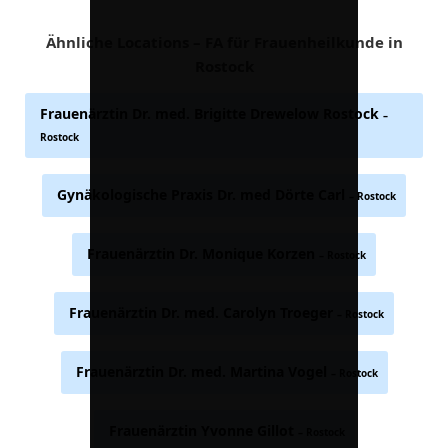
Ähnliche Locations – FA für Frauenheilkunde in
Rostock
Frauenärztin Dr. med. Brigitte Drewelow Rostock
–
Rostock
Gynäkologische Praxis Dr. med Dörte Carl
– Rostock
Frauenärztin Dr. Monique Korzen
– Rostock
Frauenärztin Dr. med. Carolyn Troeger
– Rostock
Frauenärztin Dr. med. Martina Vogel
– Rostock
Frauenärztin Yvonne Gillot
– Rostock