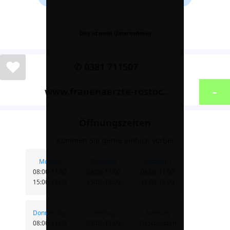
Dies ist mein Unternehmen
❤
✆ 0381 711507
-
www.frauenaerzte-rostoc..
Öffnungszeiten
Kommen Sie gerne einfach vorbei
Montag
Dienstag
Mittwoch
08:00-11:00
08:00-11:00
08:00-11:00
15:00-18:00
15:00-18:00
15:00-18:00
Donnerstag
Freitag
Samstag
08:00-11:00
08:00-11:00
Geschlossen