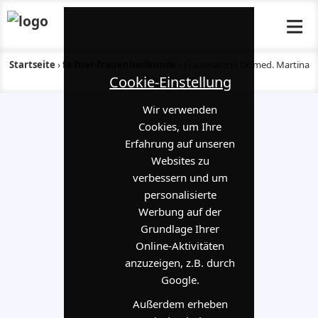
≡
Startseite
›
fa-fuer-frauenheilkunde
›
Frauenärztin Dr. med. Martina
Cookie-Einstellung
Vogel
Wir verwenden
Cookies, um Ihre
Erfahrung auf unseren
Websites zu
verbessern und um
personalisierte
Werbung auf der
Grundlage Ihrer
Online-Aktivitäten
anzuzeigen, z.B. durch
Google.
Außerdem erheben