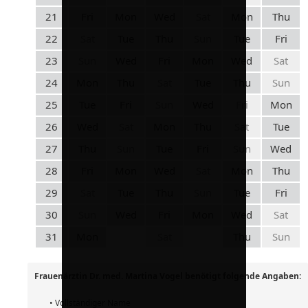
21
Fri
Mon
Wed
Sat
Mon
Thu
22
Sat
Tue
Thu
Sun
Tue
Fri
23
Sun
Wed
Fri
Mon
Wed
Sat
24
Mon
Thu
Sat
Tue
Thu
Sun
25
Tue
Fri
Sun
Wed
Fri
Mon
26
Wed
Sat
Mon
Thu
Sat
Tue
27
Thu
Sun
Tue
Fri
Sun
Wed
28
Fri
Mon
Wed
Sat
Mon
Thu
29
Sat
Tue
Thu
Sun
Tue
Fri
30
Sun
Wed
Fri
Mon
Wed
Sat
31
Mon
Sat
Thu
Sun
Frauenärztin Dr. med. Martina Vogel benötigt folgende Angaben:
• Vollständiger Name