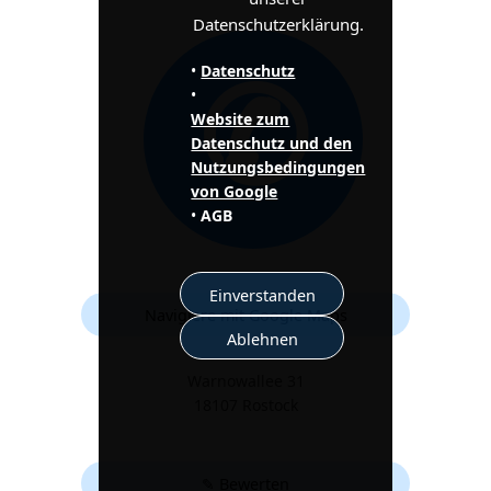
Datenschutzerklärung.
✆
•
Datenschutz
•
Website zum
Datenschutz und den
Nutzungsbedingungen
von Google
•
AGB
Einverstanden
Navigiere mit Google Maps
Ablehnen
Warnowallee 31
18107 Rostock
✎ Bewerten