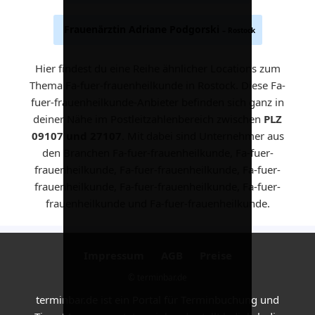
Frauenärztin Adriane Podgorski
– Rostock
Hier findest du eine Reihe ähnlicher Locations zum
Thema Fa-fuer-frauenheilkunde in Rostock. Diese Fa-
fuer-frauenheilkunde-Anbieter befinden sich ganz in
deiner Nähe im Postleitzahlenbereich zwischen
PLZ
09107 und 27107
. Mit dabei sind Unternehmer aus
den Branchen Fa-fuer-frauenheilkunde, Fa-fuer-
frauenheilkunde, Fa-fuer-frauenheilkunde, Fa-fuer-
frauenheilkunde, Fa-fuer-frauenheilkunde, Fa-fuer-
frauenheilkunde und Fa-fuer-frauenheilkunde.
Impressum
AGB
Preise
© terminbar.de
terminbar.de ist ein Portal für Terminbuchung und