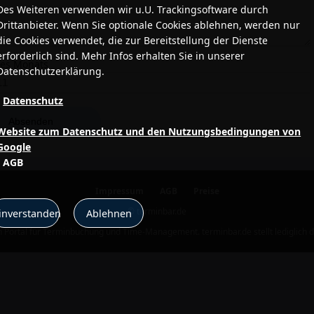
Des Weiteren verwenden wir u.U. Trackingsoftware durch
Drittanbieter. Wenn Sie optionale Cookies ablehnen, werden nur
die Cookies verwendet, die zur Bereitstellung der Dienste
erforderlich sind. Mehr Infos erhalten Sie in unserer
ses Monats
Datenschutzerklärung.
•
Datenschutz
•
Website zum Datenschutz und den Nutzungsbedingungen von
Google
•
AGB
Impressum
AGB
Preise
© terminbar.de
inverstanden
Ablehnen
in Portal für Terminbuchung und Time-Management. terminbar.de stellt lediglich di