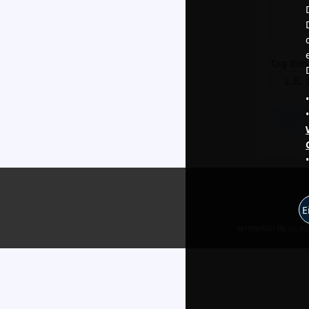
Tag die
E
terminbar.de ist e