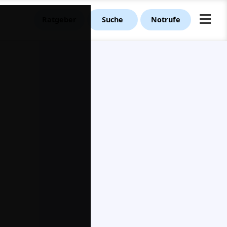
≡
Ratgeber
Suche
Notrufe
e