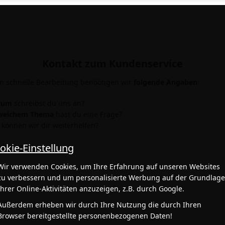
Kontakt zum Kundenservice
en schnelle Bearbeitung benöötigen wir
folgende Angaben
:
rum
schreibst du uns an?
welchem Thema
hast du eine Frage?
können wir dir weiterhelfen?
okie-Einstellung
Adresse
Wir verwenden Cookies, um Ihre Erfahrung auf unseren Websites
ht
zu verbessern und um personalisierte Werbung auf der Grundlag
Ihrer Online-Aktivitäten anzuzeigen, z.B. durch Google.
Außerdem erheben wir durch Ihre Nutzung die durch Ihren
Browser bereitgestellte personenbezogenen Daten!