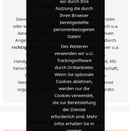
wir durch Ihre
Erinnerung für Verträge
Nutzung die durch
Ihren Browser
Deine Erinnerung für wichtige Kündigungsfristen
bereitgestellte
oder wichtige Termine. Dieses Tool erinnert dich u.a.
personenbezogenen
daran, rechtzeitig zu kündigen oder nach neuen
Daten!
Angeboten zu suchen. Oftmals kannst du dadurch
Des Weiteren
richtig sparen
! Terminerinnerungen gibt es hier u.a.
verwenden wir u.U.
für DSL, Fitnessstudio, Gas, Geburtstag,
Trackingsoftware
Handyvertrag, Hochzeit, Junggesellenabschied, Kfz-
durch Drittanbieter.
Versicherung, Kredit, Leasingvertrag, Mitgliedschaft,
Wenn Sie optionale
Privat, Sonstiges, Strom, Termin, Urlaub,
Cookies ablehnen,
Vereinsmitgliedschaft, Versicherung. Du kannst
werden nur die
sogar ein passendes Kündigungsformular gratis
Cookies verwendet,
ausdrucken.
die zur Bereitstellung
der Dienste
erforderlich sind. Mehr
Neuen Vertrag einstellen
Infos erhalten Sie in
unserer