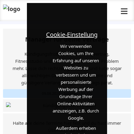
≡
Cookie-Einstellung
Manager für deine Verträge
Wir verwenden
Cookies, um Ihre
Kündigungsfristen z.B. bei Handyvertrag,
Erfahrung auf unseren
Fitnessstudio und Versicherung sind kein Problem
Websites zu
mehr. Lasse dich rechtzeitig erinnern und habe sogar
verbessern und um
alle wichtigen Daten für eine eventuelle und
personalisierte
günstigere Verlängerung des Vertrags parat.
Werbung auf der
09.08.2026 • Sonntag • 32. KW
Grundlage Ihrer
Online-Aktivitäten
anzuzeigen, z.B. durch
Google.
Halte alle deine Termine hier fest und du hast immer
Außerdem erheben
Überblick darüber.