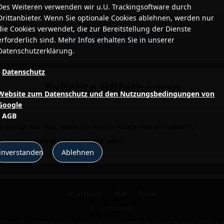
Des Weiteren verwenden wir u.U. Trackingsoftware durch
Drittanbieter. Wenn Sie optionale Cookies ablehnen, werden nur
die Cookies verwendet, die zur Bereitstellung der Dienste
erforderlich sind. Mehr Infos erhalten Sie in unserer
Datenschutzerklärung.
•
Datenschutz
•
Beliebte Hilfethemen
Website zum Datenschutz und den Nutzungsbedingungen von
Google
•
AGB
s bringt mir das, wenn ich meine Praxis hier anmelde?
✔
s kostet mich ein Account pro Jahr?
inverstanden
Ablehnen
Impressum
AGB
Preise
© terminbar.de
in Portal für Terminbuchung und Time-Management. terminbar.de stellt lediglich di