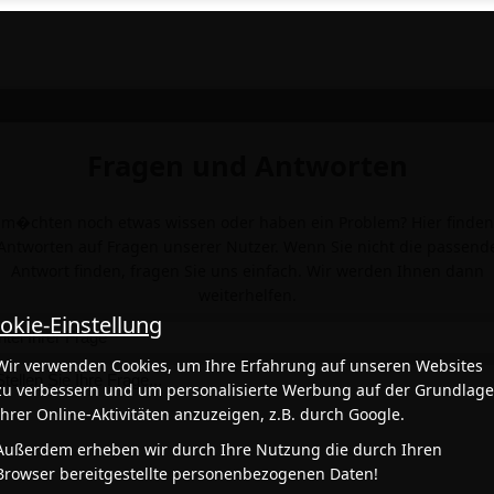
Fragen und Antworten
 m�chten noch etwas wissen oder haben ein Problem? Hier finden
Antworten auf Fragen unserer Nutzer. Wenn Sie nicht die passend
Antwort finden, fragen Sie uns einfach. Wir werden Ihnen dann
weiterhelfen.
okie-Einstellung
Wir verwenden Cookies, um Ihre Erfahrung auf unseren Websites
zu verbessern und um personalisierte Werbung auf der Grundlag
Ihrer Online-Aktivitäten anzuzeigen, z.B. durch Google.
Außerdem erheben wir durch Ihre Nutzung die durch Ihren
Browser bereitgestellte personenbezogenen Daten!