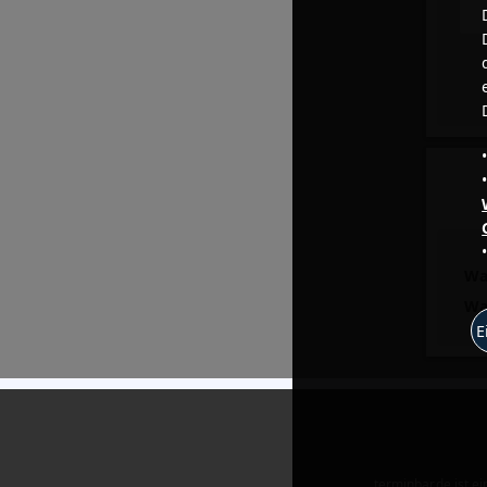
Wa
Wa
E
terminbar.de ist e