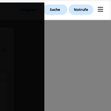
≡
Ratgeber
Suche
Notrufe
 Sie
e
e