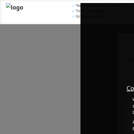
✓
Termine machen + verwalten
✓
Time-Tools gratis
✓
Gruppen erstellen
Sie
Co