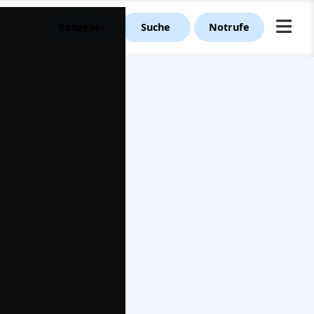
≡
Ratgeber
Suche
Notrufe
e