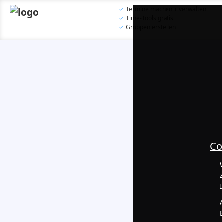
✓
Termine machen + verwalten
✓
Time-Tools gratis
✓
Gruppen erstellen
Co