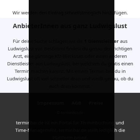
Wir werden den Eintrag schnellstmöglich hinzufügen.
AnbieterInnen aus ganz Ludwigslust
Für deine Suche schlagen wir dir
1 Dienstleister
aus
Ludwigslust vor. Bestimmt findest du genau den richtigen
Arzt, eine günstige Kfz-Werkstatt oder einen anderen
Dienstleister aus Ludwigslust, bei welchem du gratis einen
Termin machen kannst. Mit einem Termin bist du in
Ludwigslust oft viel schneller dran und weißt genau, ob du
auch dran kommst.
Impressum
AGB
Preise
© terminbar.de
terminbar.de ist ein Portal für Terminbuchung und
Time-Management. terminbar.de stellt lediglich die
Plattform bereit.