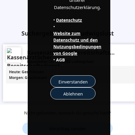
Datenschutzerklärung.
•
Datenschutz
•
Suchergebnisse in Ludwigslust
Website zum
Datenschutz und den
Nutzungsbedingungen
Kassenärztlicher Bereitschaftsdienst Ludwigslust
von Google
•
AGB
Neustädter Str. 1 , 19288 Ludwigslust
Heute: Geschlossen
Morgen: Geschlossen
Einverstanden
Ablehnen
Nicht gefunden, wonach du gesucht hast?
Vorschlag senden