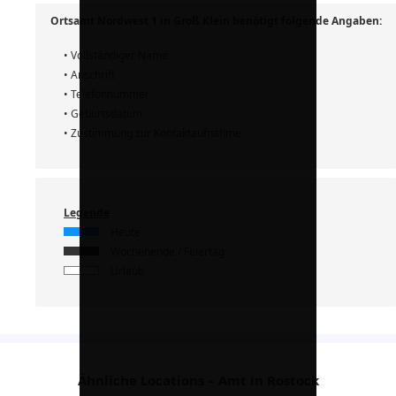
Ortsamt Nordwest 1 in Groß Klein benötigt folgende Angaben:
• Vollständiger Name
• Anschrift
• Telefonnummer
• Geburtsdatum
• Zustimmung zur Kontaktaufnahme
Legende
Heute
Wochenende / Feiertag
Urlaub
Ähnliche Locations – Amt in Rostock