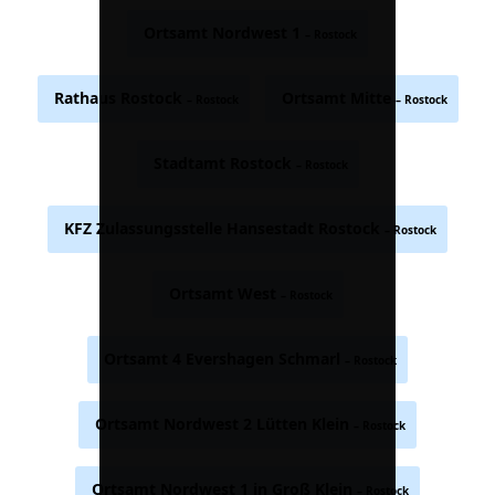
Ortsamt Nordwest 1
– Rostock
Rathaus Rostock
Ortsamt Mitte
– Rostock
– Rostock
Stadtamt Rostock
– Rostock
KFZ Zulassungsstelle Hansestadt Rostock
– Rostock
Ortsamt West
– Rostock
Ortsamt 4 Evershagen Schmarl
– Rostock
Ortsamt Nordwest 2 Lütten Klein
– Rostock
Ortsamt Nordwest 1 in Groß Klein
– Rostock