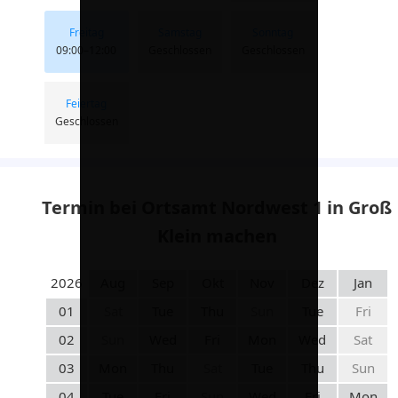
Freitag
Samstag
Sonntag
09:00–12:00
Geschlossen
Geschlossen
Feiertag
Geschlossen
Termin bei Ortsamt Nordwest 1 in Groß
Klein machen
2026
Aug
Sep
Okt
Nov
Dez
Jan
01
Sat
Tue
Thu
Sun
Tue
Fri
02
Sun
Wed
Fri
Mon
Wed
Sat
03
Mon
Thu
Sat
Tue
Thu
Sun
04
Tue
Fri
Sun
Wed
Fri
Mon