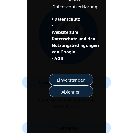
Datenschutzerklärung.
✆
•
Datenschutz
•
Website zum
Datenschutz und den
Nutzungsbedingungen
von Google
•
AGB
Einverstanden
Navigiere mit Google Maps
Ablehnen
Albrecht-Tischbein-Straße 48
18109 Rostock
✎ Bewerten