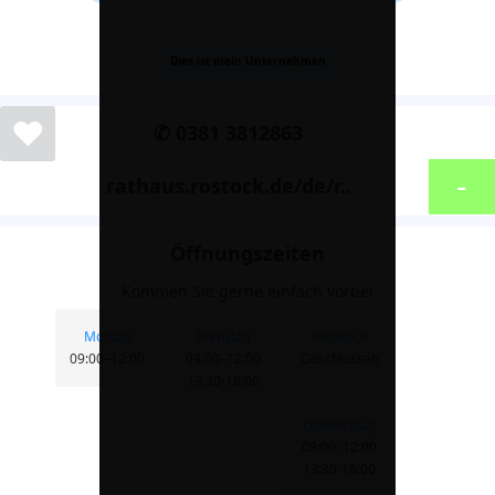
Dies ist mein Unternehmen
❤
✆ 0381 3812863
-
rathaus.rostock.de/de/r..
Öffnungszeiten
Kommen Sie gerne einfach vorbei
Montag
Dienstag
Mittwoch
09:00–12:00
09:00–12:00
Geschlossen
13:30-18:00
Donnerstag
09:00–12:00
13:30-16:00