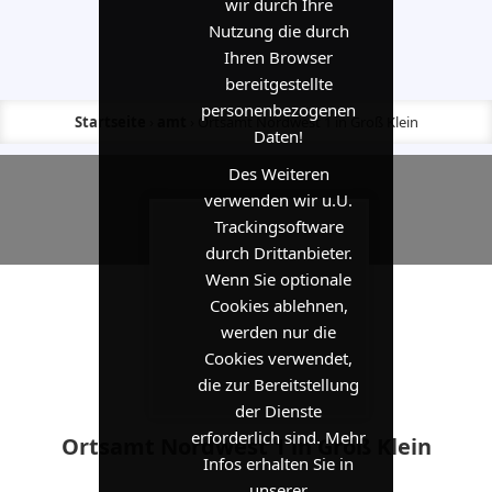
wir durch Ihre
Nutzung die durch
Ihren Browser
bereitgestellte
personenbezogenen
Startseite
›
amt
›
Ortsamt Nordwest 1 in Groß Klein
Daten!
Des Weiteren
verwenden wir u.U.
Trackingsoftware
durch Drittanbieter.
Wenn Sie optionale
Cookies ablehnen,
werden nur die
Cookies verwendet,
die zur Bereitstellung
der Dienste
erforderlich sind. Mehr
Ortsamt Nordwest 1 in Groß Klein
Infos erhalten Sie in
unserer