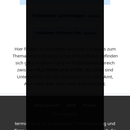
Polizeirevier Lichtenhagen
– Rostock
Stadtamt Ortsamt Ost
– Rostock
Hier findest du eine Reihe ähnlicher Locations zum
Thema Amt in Rostock. Diese Amt-Anbieter befinden
sich ganz in deiner Nähe im Postleitzahlenbereich
zwischen
PLZ 09109 und 27109
. Mit dabei sind
Unternehmer aus den Branchen Amt, Amt, Amt,
Amt, Amt, Amt, Amt, Amt, Amt und Amt.
Impressum
AGB
Preise
© terminbar.de
terminbar.de ist ein Portal für Terminbuchung und