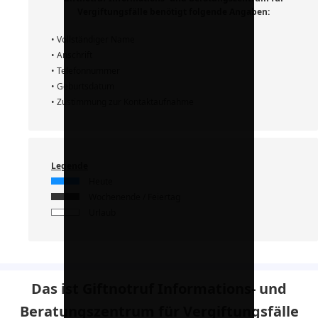
Vergiftungsfälle benötigt folgende Angaben:
• Vollständiger Name
• Anschrift
• Telefonnummer
• Geburtsdatum
• Zustimmung zur Kontaktaufnahme
Legende
Heute
Wochenende / Feiertag
Urlaub
Das ist Giftnotruf Informations- und
Beratungszentrum für Vergiftungsfälle