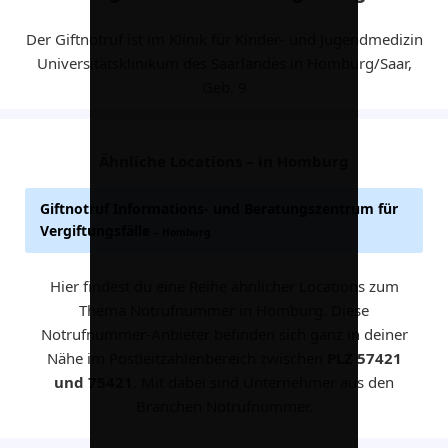
Der Giftnotruf ist im Klinik für Kinder- und Jugendmedizin
Universitätsklinikum des Saarlandes in Homburg/Saar,
Geb. 9
Ähnliche Locations – in Homburg
Giftnotruf Informations- und Beratungszentrum für
Vergiftungsfälle
– Homburg
Hier findest du eine Reihe ähnlicher Locations zum
Thema Notrufnummer in Homburg. Diese
Notrufnummer-Anbieter befinden sich ganz in deiner
Nähe im Postleitzahlenbereich zwischen
PLZ 57421
und 75421
. Mit dabei sind Unternehmer aus den
Branchen Notrufnummer.