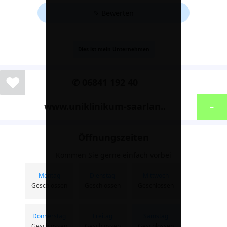
✎ Bewerten
Dies ist mein Unternehmen
❤
✆ 06841 192 40
-
www.uniklinikum-saarlan..
Öffnungszeiten
Kommen Sie gerne einfach vorbei
Montag
Dienstag
Mittwoch
Geschlossen
Geschlossen
Geschlossen
Donnerstag
Freitag
Samstag
Geschlossen
Geschlossen
Geschlossen