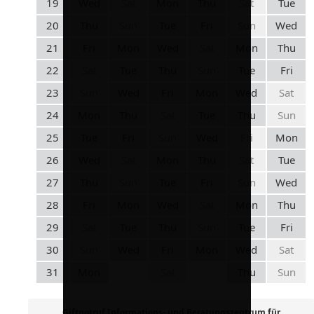
19
Wed
Sat
Mon
Thu
Sat
Tue
20
Thu
Sun
Tue
Fri
Sun
Wed
21
Fri
Mon
Wed
Sat
Mon
Thu
22
Sat
Tue
Thu
Sun
Tue
Fri
23
Sun
Wed
Fri
Mon
Wed
Sat
24
Mon
Thu
Sat
Tue
Thu
Sun
25
Tue
Fri
Sun
Wed
Fri
Mon
26
Wed
Sat
Mon
Thu
Sat
Tue
27
Thu
Sun
Tue
Fri
Sun
Wed
28
Fri
Mon
Wed
Sat
Mon
Thu
29
Sat
Tue
Thu
Sun
Tue
Fri
30
Sun
Wed
Fri
Mon
Wed
Sat
31
Mon
Sat
Thu
Sun
Giftnotruf Informations- und Beratungszentrum für