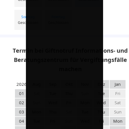
Sonntag
Feiertag
Geschlossen
Geschlossen
Termin bei Giftnotruf Informations- und
Beratungszentrum für Vergiftungsfälle
machen
2026
Aug
Sep
Okt
Nov
Dez
Jan
01
Sat
Tue
Thu
Sun
Tue
Fri
02
Sun
Wed
Fri
Mon
Wed
Sat
03
Mon
Thu
Sat
Tue
Thu
Sun
04
Tue
Fri
Sun
Wed
Fri
Mon