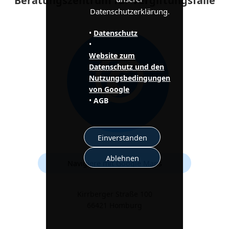
Beratungszentrum für Vergiftungsfälle
Datenschutzerklärung.
•
Datenschutz
✆
•
Website zum
Datenschutz und den
Nutzungsbedingungen
von Google
•
AGB
Einverstanden
Ablehnen
Navigiere mit Google Maps
Kirrberger Straße 100
66421 Homburg