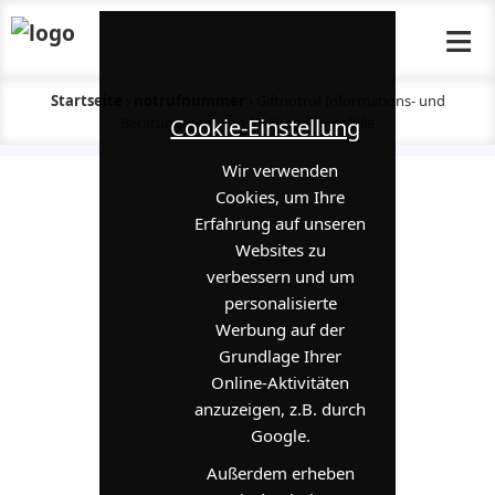
≡
Startseite
›
notrufnummer
›
Giftnotruf Informations- und
Cookie-Einstellung
Beratungszentrum für Vergiftungsfälle
Wir verwenden
Cookies, um Ihre
Erfahrung auf unseren
Websites zu
verbessern und um
personalisierte
Werbung auf der
Grundlage Ihrer
Online-Aktivitäten
anzuzeigen, z.B. durch
Google.
Außerdem erheben